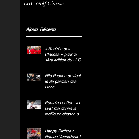
LHC Golf Classic
m
g
»
Ajouts Récents
« Rentrée des
Classes » pour la
1ère édition du LHC
Golf Classic
Nils Pasche devient
le 3e gardien des
Lions
Romain Loeffel : « Le
LHC me donne la
meilleure chance de
gagner le titre
national »
Happy Birthday
Nathan Vouardoux !