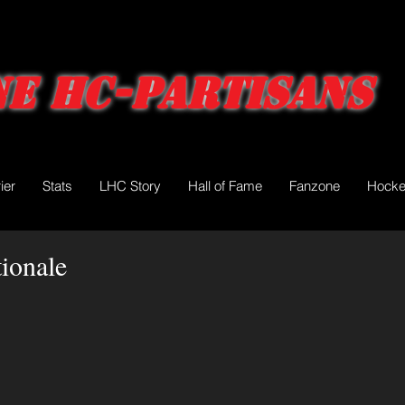
e HC-Partisans
ier
Stats
LHC Story
Hall of Fame
Fanzone
Hocke
ionale