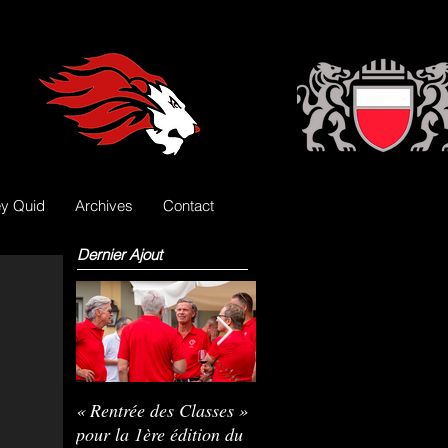
y Quid
Archives
Contact
Dernier Ajout
« Rentrée des Classes »
Nils Pasche devient le
R
pour la 1ère édition du
3e gardien des Lions
L