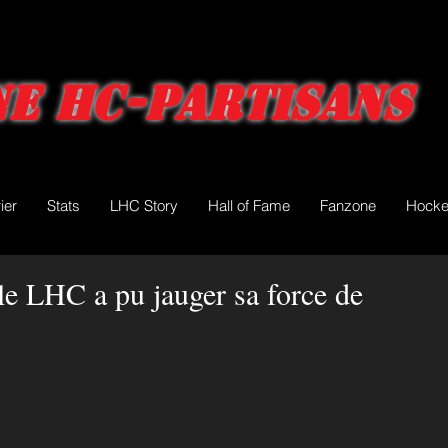
e HC-Partisans
ier
Stats
LHC Story
Hall of Fame
Fanzone
Hocke
le LHC a pu jauger sa force de