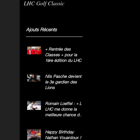
LHC Golf Classic
m
g
»
Ajouts Récents
« Rentrée des
Classes » pour la
1ère édition du LHC
Golf Classic
Nils Pasche devient
le 3e gardien des
Lions
Romain Loeffel : « Le
LHC me donne la
meilleure chance de
gagner le titre
national »
Happy Birthday
Nathan Vouardoux !