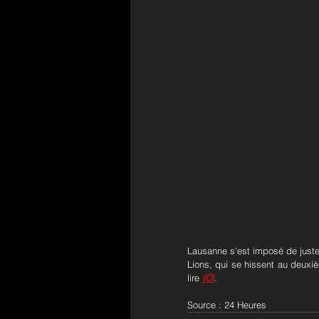
Lausanne s’est imposé de justes
Lions, qui se hissent au deuxi
lire 
ICI
.
Source : 24 Heures