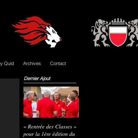
y Quid
Archives
Contact
Dernier Ajout
« Rentrée des Classes »
Nils Pasche devient le
R
pour la 1ère édition du
3e gardien des Lions
L