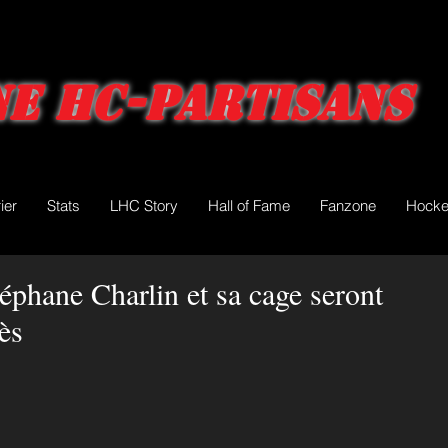
e HC-Partisans
ier
Stats
LHC Story
Hall of Fame
Fanzone
Hocke
éphane Charlin et sa cage seront
ès