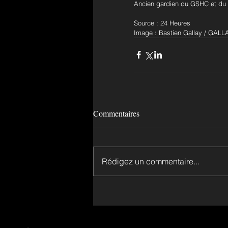
Ancien gardien du GSHC et du L
Source : 24 Heures
Image : Bastien Gallay / GA
Commentaires
Rédigez un commentaire...