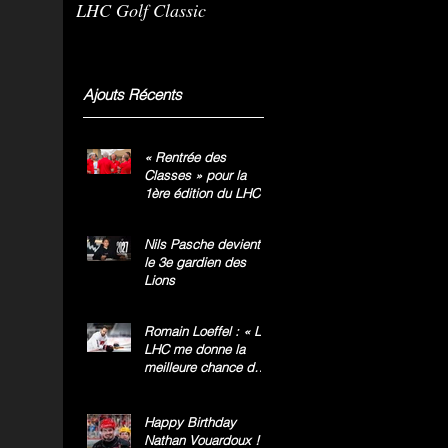
LHC Golf Classic
m
g
»
Ajouts Récents
« Rentrée des
Classes » pour la
1ère édition du LHC
Golf Classic
Nils Pasche devient
le 3e gardien des
Lions
Romain Loeffel : « Le
LHC me donne la
meilleure chance de
gagner le titre
national »
Happy Birthday
Nathan Vouardoux !